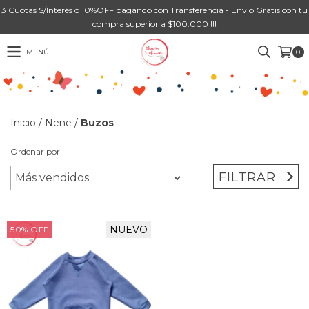
3 Cuotas S/Interés ó 10%OFF pagando con Transferencia - Envio Gratis con tu
compra superior a $100.000 !!!
MENÚ
0
Inicio
/
Nene
/
Buzos
Ordenar por
FILTRAR
NUEVO
50
%
OFF