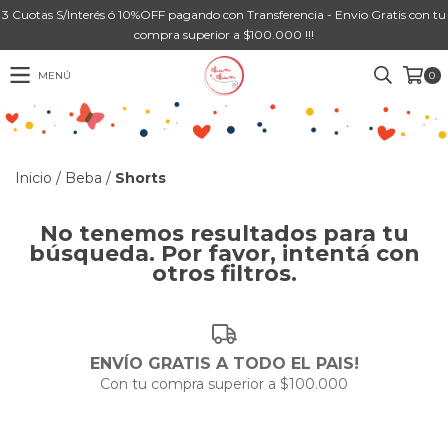
3 Cuotas S/Interés ó 10%OFF pagando con Transferencia - Envio Gratis con tu
compra superior a $100.000 !!!
MENÚ
0
Inicio
/
Beba
/
Shorts
No tenemos resultados para tu
búsqueda. Por favor, intentá con
otros filtros.
ENVÍO GRATIS A TODO EL PAIS!
Con tu compra superior a $100.000