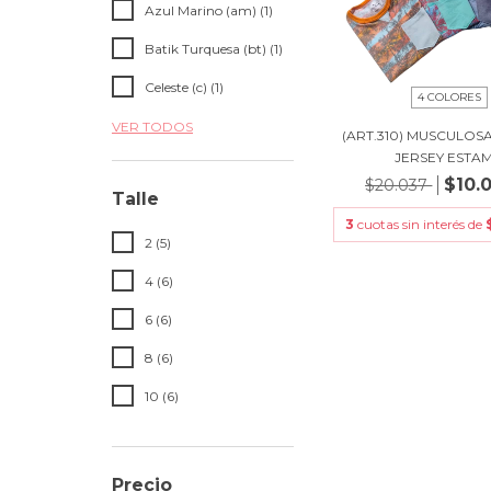
Azul Marino (am) (1)
Batik Turquesa (bt) (1)
Celeste (c) (1)
4 COLORES
VER TODOS
(ART.310) MUSCULOS
JERSEY ESTAM.
$10.
$20.037
Talle
3
cuotas sin interés de
2 (5)
4 (6)
6 (6)
8 (6)
10 (6)
Precio