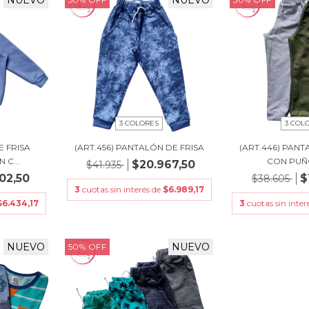
NUEVO
NUEVO
3 COLORES
3 COL
E FRISA
(ART.456) PANTALÓN DE FRISA
(ART.446) PAN
C...
CON PUÑO
$20.967,50
$41.935
02,50
$
$38.605
3
cuotas sin interés de
$6.989,17
$6.434,17
3
cuotas sin inter
NUEVO
NUEVO
50
%
OFF