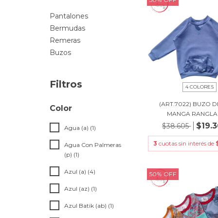
Pantalones
Bermudas
Remeras
Buzos
Filtros
4 COLORES
(ART.7022) BUZO D
Color
MANGA RANGLAN 
$19.3
$38.605
Agua (a) (1)
3
cuotas sin interés de
Agua Con Palmeras
(p) (1)
Azul (a) (4)
50
%
OFF
Azul (az) (1)
Azul Batik (ab) (1)