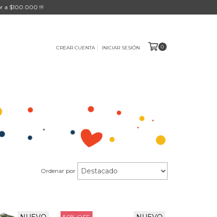
r a $100.000 !!!
0
CREAR CUENTA
INICIAR SESIÓN
Ordenar por
50
%
OFF