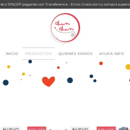
rés ó 10%OFF pagando con Transferencia - Envio Gratis con tu compra superio
INICIO
PRODUCTOS
QUIENES SOMOS
AYUDA INFO
50
%
OFF
50
%
OFF