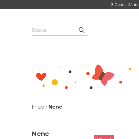
3 Cuotas S/Inte
Inicio
Nene
/
Nene
50
%
OFF