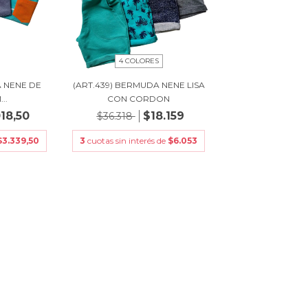
4 COLORES
A NENE DE
(ART.439) BERMUDA NENE LISA
..
CON CORDON
018,50
$18.159
$36.318
$3.339,50
3
cuotas sin interés de
$6.053