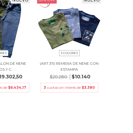
NUEVO
NUEVO
ORES
3 COLORES
TALON DE NENE
(ART.311) REMERA DE NENE CON
S Y C...
ESTAMPA
19.302,50
$10.140
$20.280
és de
$6.434,17
3
cuotas sin interés de
$3.380